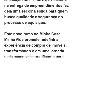
na entrega de empreendimentos faz 
dela uma escolha sólida para quem 
busca qualidade e segurança no 
processo de aquisição.
Este novo rumo no Minha Casa 
Minha Vida promete redefinir a 
experiência de compra de imóveis, 
transformando-a em uma jornada 
mais acessível e gratificante para 
todos os envolvidos. O enredo, 
agora, parece seguir um curso mais 
positivo, promovendo o acesso à 
moradia digna e consolidando a 
visão do governo federal de 
proporcionar oportunidades 
igualitárias no setor habitacional.